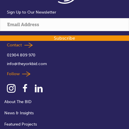
i
s
Sign Up to Our Newsletter
e
w
Subscribe
s
Contact
N
01904 809 970
info@theyorkbid.com
a
Follow
v
i
About The BID
g
News & Insights
a
Featured Projects