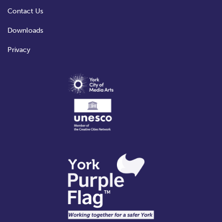
t
Contact Us
i
Downloads
o
Privacy
n